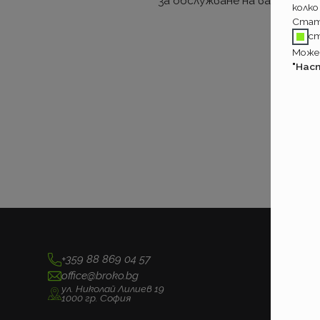
за обслужване на вашите по
колко
Стат
с
Может
"Нас
+359 88 869 04 57
office@broko.bg
ул. Николай Лилиев 19
1000 гр. София