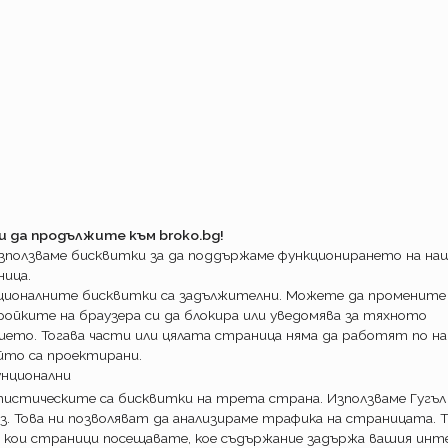
.10.2013г. Интерамерикан спират да
т премия по вноски за вече сключени и да
 по действащи застраховки от свое име.
 е на Евроинс.
!
т валидни.
ворили при сключване няма да бъдат
дни вноски, да заявявате претенции и да
същият начин както до сега.
и да продължите към broko.bg!
 обслужването на вашия договор вече е
използваме бисквитки за да поддържаме функционирането на н
ва от Евроинс.
ница.
рамерикан и вашият посредник настоява да
ционалните бисквитки са задължителни. Можете да промените
айте доверие! Вероятно не разполага с
ойките на браузера си да блокира или уведомява за тяхното
 момента. Издаденият документ няма да
ието. Тогава части или цялата страница няма да работят по на
йто са проектирани.
н- два, докато процедурата на обслужване
унционални
ак сроковете не търпят отлагане, помолете
истическите са бисквитки на трета страна. Използваме Гугъл
оверка.
з. Това ни позволяват да анализираме трафика на страницата. Т
ално бързи с информация и подробностите
 кои страници посещавате, кое съдържание задържа вашия инте