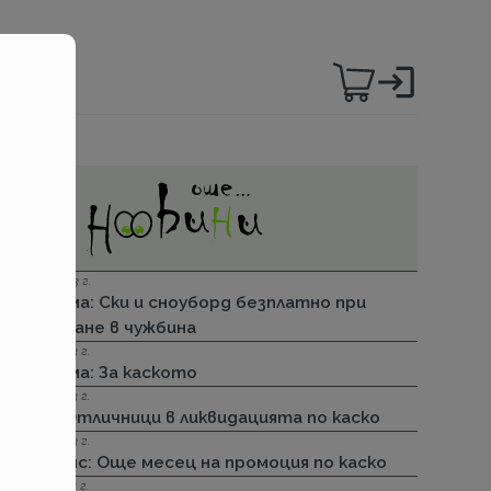
06.12.2023 г.
Групама: Ски и сноуборд безплатно при
пътуване в чужбина
27.04.2023 г.
Групама: За каското
31.03.2023 г.
ДЗИ: Отличници в ликвидацията по каско
31.03.2023 г.
Лев Инс: Още месец на промоция по каско
30.11.2022 г.