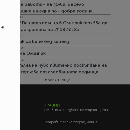
Няма да работим на 31-ви. Весело
посрещане на една по - добра година.
13.08.2018 г.
Важно! Вашата полица в Олимпик трябва да
 ни
бъде прекратена на 17.08.2018г
26.07.2018 г.
Олимпик са вече без лиценз
11.05.2018 г.
Спираме Олимпик
25.01.2018 г.
Нова вълна на чувствително поскъпване на
ГО-то тръгва от следващата седмица
покажи още
ЕЛСКИ
ПРАВНИ
м?
Условия за ползване на страницата
?
Потребителско споразумение