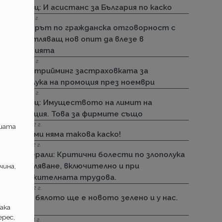
Армеец: И асистанс за България по каско
15.11.2022 г.
Стикерът по гражданска отговорност с
впечатляващ нов опит да влезе в
историята
01.11.2022 г.
ДЗИ: Стрийминг застраховката за
злополука на промоция през ноември
01.11.2022 г.
Армеец: Имуществото на лимит на
промоция. Това за фирмите също
23.09.2022 г.
ашата
ДЗИ: Ами няма такова каско!
21.09.2022 г.
Дженерали: Критични болести по злополука
и заболяване, включително и при
чина,
задължителната трудова.
25.08.2022 г.
Черно бялото ще е новото зелено и у нас.
ака
Дали?
рес,
29.12.2018 г.