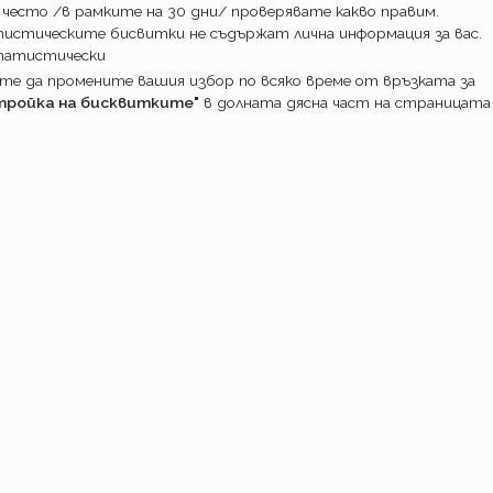
лици към Евроинс
 често /в рамките на 30 дни/ проверявате какво правим.
истическите бисвитки не съдържат лична информация за вас.
татистически
е да промените вашия избор по всяко време от връзката за
тройка на бисквитките"
в долната дясна част на страницата
ПОТРЕБИТ
Какво прави
Как работим