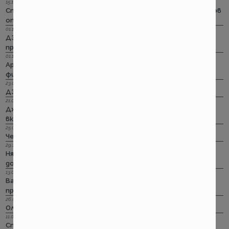
15.11.2022 г.
Стикерът по гражданска отговорност с впечатляващ нов
опит да влезе в историята
01.11.2022 г.
ДЗИ: Стрийминг застраховката за злополука на промоция
през ноември
01.11.2022 г.
Армеец: Имуществото на лимит на промоция. Това за
фирмите също
23.09.2022 г.
ДЗИ: Ами няма такова каско!
21.09.2022 г.
Дженерали: Критични болести по злополука и заболяване,
включително и при задължителната трудова.
25.08.2022 г.
Черно бялото ще е новото зелено и у нас. Дали?
29.12.2018 г.
Няма да работим на 31-ви. Весело посрещане на една по -
добра година.
13.08.2018 г.
Важно! Вашата полица в Олимпик трябва да бъде
прекратена на 17.08.2018г
26.07.2018 г.
Олимпик са вече без лиценз
11.05.2018 г.
Спираме Олимпик