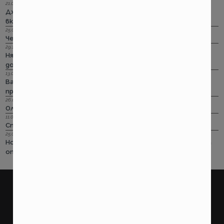
21.09.2022 г.
Дженерали: Критични болести по злополука и заболяване,
включително и при задължителната трудова.
25.08.2022 г.
Черно бялото ще е новото зелено и у нас. Дали?
29.12.2018 г.
Няма да работим на 31-ви. Весело посрещане на една по -
добра година.
13.08.2018 г.
Важно! Вашата полица в Олимпик трябва да бъде
прекратена на 17.08.2018г
26.07.2018 г.
Олимпик са вече без лиценз
11.05.2018 г.
Спираме Олимпик
25.01.2018 г.
Нова вълна на чувствително поскъпване на ГО-то тръгва
от следващата седмица
покажи още
ПОТРЕБИТЕЛСКИ
ПРАВНИ
Какво правим?
Условия за ползване на
страницата