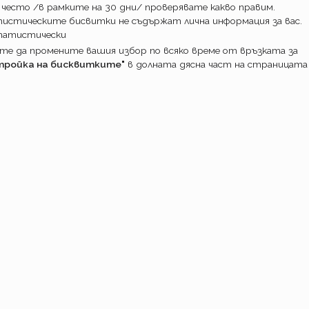
 често /в рамките на 30 дни/ проверявате какво правим.
те ПТП-та могат да бъдат проверени и
истическите бисвитки не съдържат лична информация за вас.
татистически
моция
е да промените вашия избор по всяко време от връзката за
иво за отскок, но пък каското при Уника
тройка на бисквитките"
в долната дясна част на страницата
ята са без промяна. И двете преференции са
я по каско на Уника.
ПОТРЕБИТ
Какво прави
Как работим