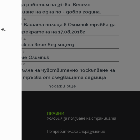
Няма да работим на 31-ви. Весело
посрещане на една по - добра година.
13.08.2018 г.
Важно! Вашата полица в Олимпик трябва да
 ни
бъде прекратена на 17.08.2018г
26.07.2018 г.
Олимпик са вече без лиценз
11.05.2018 г.
Спираме Олимпик
25.01.2018 г.
Нова вълна на чувствително поскъпване на
ГО-то тръгва от следващата седмица
покажи още
ЕЛСКИ
ПРАВНИ
м?
Условия за ползване на страницата
?
Потребителско споразумение