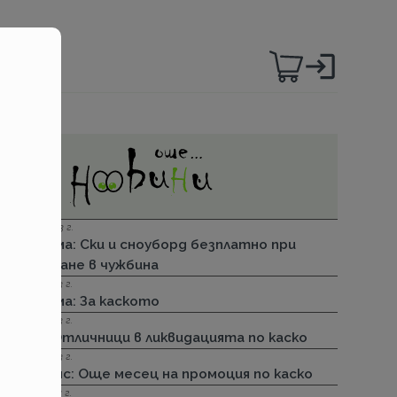
06.12.2023 г.
Групама: Ски и сноуборд безплатно при
пътуване в чужбина
27.04.2023 г.
Групама: За каското
31.03.2023 г.
ДЗИ: Отличници в ликвидацията по каско
31.03.2023 г.
Лев Инс: Още месец на промоция по каско
30.11.2022 г.