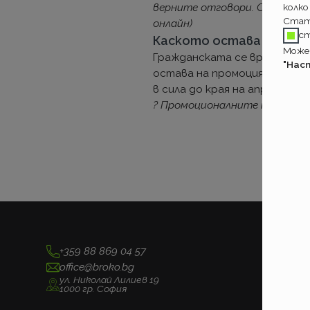
колко
верните отговори. Софийски
Стат
онлайн)
с
Каското остава на про
Может
Гражданската се връща на н
"Нас
остава на промоция. Услови
в сила до края на април.
?
Промоционалните предложени
+359 88 869 04 57
office@broko.bg
ул. Николай Лилиев 19
1000 гр. София