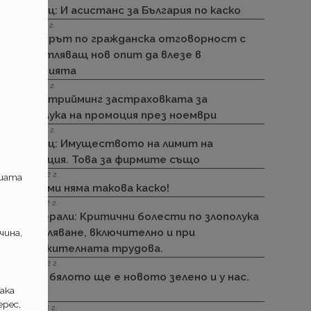
Армеец: И асистанс за България по каско
15.11.2022 г.
Стикерът по гражданска отговорност с
впечатляващ нов опит да влезе в
историята
01.11.2022 г.
ДЗИ: Стрийминг застраховката за
злополука на промоция през ноември
01.11.2022 г.
Армеец: Имуществото на лимит на
промоция. Това за фирмите също
23.09.2022 г.
ашата
ДЗИ: Ами няма такова каско!
21.09.2022 г.
Дженерали: Критични болести по злополука
и заболяване, включително и при
чина,
задължителната трудова.
25.08.2022 г.
Черно бялото ще е новото зелено и у нас.
ака
Дали?
рес,
29.12.2018 г.