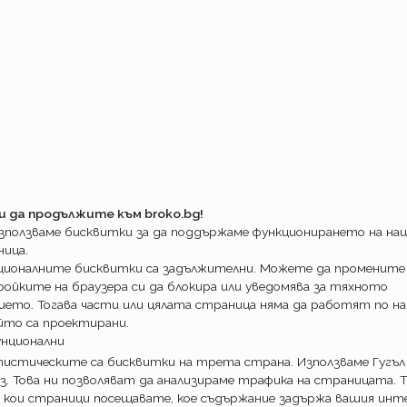
ате старите цени
?
.
оначално обявения срок.
 интересно. Първоначалната им кампания
 Застрахователят тихомълком остави цените
еделено колко.
данската отговорност при Уника?
мпанията остави в сила декемврийската
а преди промоционалното предложение.
орност са различни само за леки коли при
вление на превозното средство само на
и да продължите към broko.bg!
Спрямо промо офертата, числата са със
използваме бисквитки за да поддържаме функционирането на н
анската отговорност със зелена карта
ница.
ционалните бисквитки са задължителни. Можете да промените
ойките на браузера си да блокира или уведомява за тяхното
 Уника въвежда и наказателно оскъпяване за
ието. Тогава части или цялата страница няма да работят по на
ървото е "безплатно". При две и повече-
йто са проектирани.
ни. Спрямо други застрахователи
унционални
т значение. Оставате на скъпата тарифа
истическите са бисквитки на трета страна. Използваме Гугъл
 били произшествията.
з. Това ни позволяват да анализираме трафика на страницата. Т
 онлайн. Сравнявайте
?
.
(и внимавайте с
 кои страници посещавате, кое съдържание задържа вашия инте