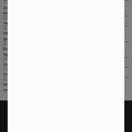
21.09.2022 г.
Дженерали: Критични болести по злополука и заболяване,
включително и при задължителната трудова.
25.08.2022 г.
Черно бялото ще е новото зелено и у нас. Дали?
29.12.2018 г.
Няма да работим на 31-ви. Весело посрещане на една по -
добра година.
13.08.2018 г.
Важно! Вашата полица в Олимпик трябва да бъде
прекратена на 17.08.2018г
26.07.2018 г.
Олимпик са вече без лиценз
11.05.2018 г.
Спираме Олимпик
25.01.2018 г.
Нова вълна на чувствително поскъпване на ГО-то тръгва
от следващата седмица
покажи още
ПОТРЕБИТЕЛСКИ
ПРАВНИ
Какво правим?
Условия за ползване на
страницата