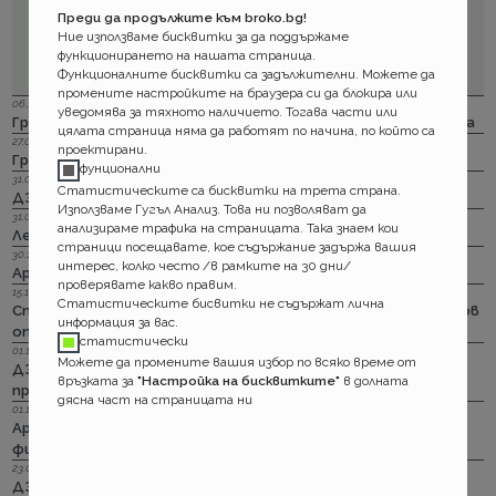
Преди да продължите към broko.bg!
Ние използваме бисквитки за да поддържаме
функционирането на нашата страница.
Функционалните бисквитки са задължителни. Можете да
промените настройките на браузера си да блокира или
06.12.2023 г.
уведомява за тяхното наличието. Тогава части или
Групама: Ски и сноуборд безплатно при пътуване в чужбина
цялата страница няма да работят по начина, по който са
27.04.2023 г.
проектирани.
Групама: За каското
фунционални
31.03.2023 г.
Статистическите са бисквитки на трета страна.
ДЗИ: Отличници в ликвидацията по каско
Използваме Гугъл Анализ. Това ни позволяват да
31.03.2023 г.
анализираме трафика на страницата. Така знаем кои
Лев Инс: Още месец на промоция по каско
страници посещавате, кое съдържание задържа вашия
30.11.2022 г.
интерес, колко често /в рамките на 30 дни/
Армеец: И асистанс за България по каско
проверявате какво правим.
15.11.2022 г.
Статистическите бисвитки не съдържат лична
Стикерът по гражданска отговорност с впечатляващ нов
информация за вас.
опит да влезе в историята
статистически
01.11.2022 г.
Можете да промените вашия избор по всяко време от
ДЗИ: Стрийминг застраховката за злополука на промоция
връзката за
"Настройка на бисквитките"
в долната
през ноември
дясна част на страницата ни
01.11.2022 г.
Армеец: Имуществото на лимит на промоция. Това за
фирмите също
23.09.2022 г.
ДЗИ: Ами няма такова каско!