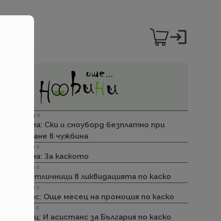
06.12.2023 г.
Групама: Ски и сноуборд безплатно при
пътуване в чужбина
27.04.2023 г.
Групама: За каското
31.03.2023 г.
ДЗИ: Отличници в ликвидацията по каско
31.03.2023 г.
Лев Инс: Още месец на промоция по каско
30.11.2022 г.
Армеец: И асистанс за България по каско