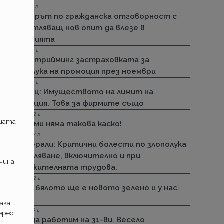
15.11.2022 г.
Стикерът по гражданска отговорност с
впечатляващ нов опит да влезе в
историята
01.11.2022 г.
ДЗИ: Стрийминг застраховката за
злополука на промоция през ноември
01.11.2022 г.
Армеец: Имуществото на лимит на
промоция. Това за фирмите също
23.09.2022 г.
ашата
ДЗИ: Ами няма такова каско!
21.09.2022 г.
Дженерали: Критични болести по злополука
и заболяване, включително и при
чина,
задължителната трудова.
25.08.2022 г.
Черно бялото ще е новото зелено и у нас.
Дали?
ака
29.12.2018 г.
рес,
Няма да работим на 31-ви. Весело