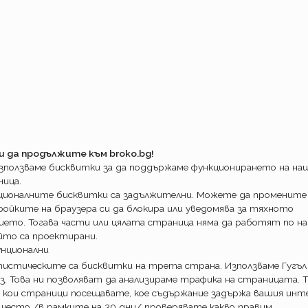
и да продължите към broko.bg!
използваме бисквитки за да поддържаме функционирането на н
ница.
ционалните бисквитки са задължителни. Можете да промените
ойките на браузера си да блокира или уведомява за тяхното
ието. Тогава части или цялата страница няма да работят по на
йто са проектирани.
унционални
истическите са бисквитки на трета страна. Използваме Гугъл
з. Това ни позволяват да анализираме трафика на страницата. Т
 кои страници посещавате, кое съдържание задържа вашия инте
 често /в рамките на 30 дни/ проверявате какво правим.