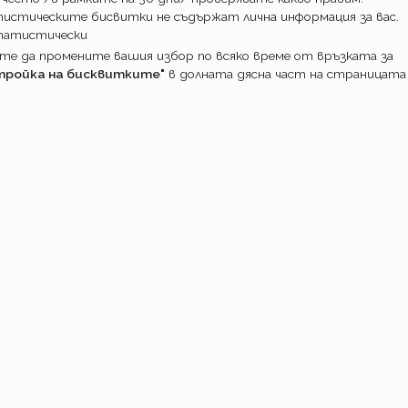
истическите бисвитки не съдържат лична информация за вас.
татистически
е да промените вашия избор по всяко време от връзката за
тройка на бисквитките"
в долната дясна част на страницата
ПОТРЕБИТ
Какво прави
Как работим
Доставка