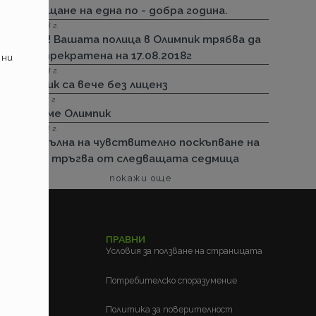
посрещане на една по - добра година.
13.08.2018 г.
Важно! Вашата полица в Олимпик трябва да
бъде прекратена на 17.08.2018г
 ни
26.07.2018 г.
Олимпик са вече без лиценз
11.05.2018 г.
Спираме Олимпик
25.01.2018 г.
Нова вълна на чувствително поскъпване на
ГО-то тръгва от следващата седмица
покажи още
ЕЛСКИ
ПРАВНИ
м?
Условия за ползване на страницата
?
Потребителско споразумение
Политика за поверителност