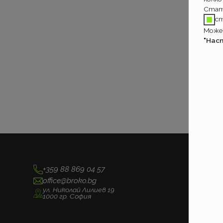
Стат
с
Может
"Нас
+359 88 869 04 57
office@broko.bg
ул. Николай Лилиев 19
1000 гр. София