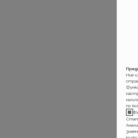
Пред
Ние 
стра
Функ
настр
налич
по ко
ф
Стат
Анали
знаем
колко