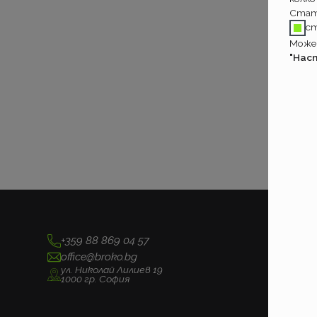
Стат
с
Может
"Нас
+359 88 869 04 57
office@broko.bg
ул. Николай Лилиев 19
1000 гр. София