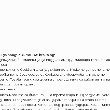
и да продължите към broko.bg!
използваме бисквитки за да поддържаме функционирането на н
ница.
ционалните бисквитки са задължителни. Можете да промените
ойките на браузера си да блокира или уведомява за тяхното
ието. Тогава части или цялата страница няма да работят по на
йто са проектирани.
унционални
истическите са бисквитки на трета страна. Използваме Гугъл
з. Това ни позволяват да анализираме трафика на страницата. Т
 кои страници посещавате, кое съдържание задържа вашия инте
 често /в рамките на 30 дни/ проверявате какво правим.