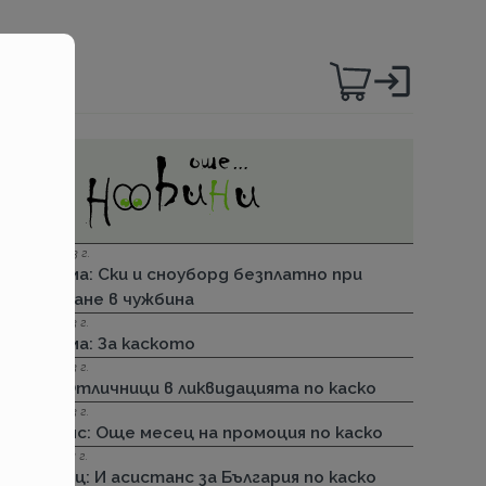
06.12.2023 г.
Групама: Ски и сноуборд безплатно при
пътуване в чужбина
27.04.2023 г.
Групама: За каското
31.03.2023 г.
ДЗИ: Отличници в ликвидацията по каско
31.03.2023 г.
Лев Инс: Още месец на промоция по каско
30.11.2022 г.
Армеец: И асистанс за България по каско