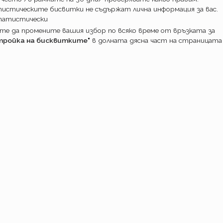
истическите бисвитки не съдържат лична информация за вас.
татистически
е да промените вашия избор по всяко време от връзката за
тройка на бисквитките"
в долната дясна част на страницата
ПОТРЕБИТ
Какво прави
Как работим
Доставка