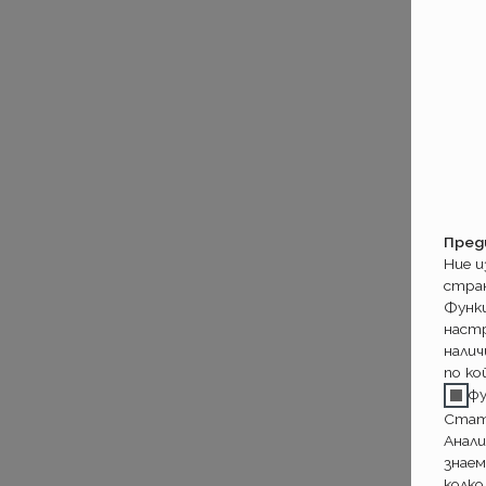
Пред
Ние 
стра
Функ
настр
налич
по ко
ф
Стат
Анали
знаем
колко