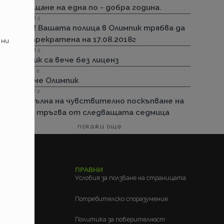
посрещане на една по - добра година.
13.08.2018 г.
Важно! Вашата полица в Олимпик трябва да
бъде прекратена на 17.08.2018г
 ни
26.07.2018 г.
Олимпик са вече без лиценз
11.05.2018 г.
Спираме Олимпик
25.01.2018 г.
Нова вълна на чувствително поскъпване на
ГО-то тръгва от следващата седмица
покажи още
ЕЛСКИ
ПРАВНИ
м?
Условия за ползване на страницата
?
Потребителско споразумение
Политика за поверителност