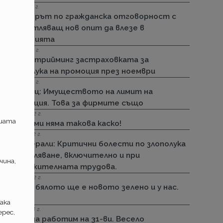
15.11.2022 г.
Стикерът по гражданска отговорност с
впечатляващ нов опит да влезе в
историята
01.11.2022 г.
ДЗИ: Стрийминг застраховката за
злополука на промоция през ноември
01.11.2022 г.
Армеец: Имуществото на лимит на
промоция. Това за фирмите също
23.09.2022 г.
ашата
ДЗИ: Ами няма такова каско!
21.09.2022 г.
Дженерали: Критични болести по злополука
и заболяване, включително и при
чина,
задължителната трудова.
25.08.2022 г.
Черно бялото ще е новото зелено и у нас.
Дали?
ака
29.12.2018 г.
рес,
Няма да работим на 31-ви. Весело