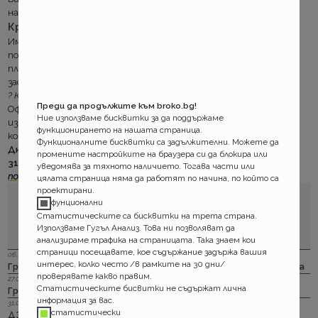
населени места по тънката тарифа.
Краткосрочна зелена карта без пари
Имате две безплатни зелени карти от по 15 дни за срока на
полицата. Ако гражданската ви отговорност е еднократно
платена сроковете на двата сертификата могат да се
застъпват (четете го 1 месец фри за чужбина).
?
Какво е краткосрочна зелена карта?
Преди да продължите към broko.bg!
Офертата е в сила и при разрочено плащане. Единственото
Ние използваме бисквитки за да поддържаме
изискване за издаване на сертификат е оставащият срок за
функционирането на нашата страница.
който и платена полицата е повече от 15 дни.
Функционалните бисквитки са задължителни. Можете да
Днешното предложение на Виктория ще бъде валидно до
промените настройките на браузера си да блокира или
31.01.2013г.
Новите цени са вече онлайн.
Сравнявайте и
уведомява за тяхното наличието. Тогава части или
подновявайте.
?
цялата страница няма да работят по начина, по който са
проектирани.
фунционални
Статистическите са бисквитки на трета страна.
Използваме Гугъл Анализ. Това ни позволяват да
анализираме трафика на страницата. Така знаем кои
страници посещавате, кое съдържание задържа вашия
06.12.2023 г.
интерес, колко често /в рамките на 30 дни/
Групама: Ски и сноуборд безплатно при пътуване в чужбина
проверявате какво правим.
27.04.2023 г.
Статистическите бисвитки не съдържат лична
Групама: За каското
информация за вас.
31.03.2023 г.
статистически
ДЗИ: Отличници в ликвидацията по каско