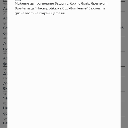
Можете да промените вашия избор по всяко време от
31.03.2023 г.
връзката за
"Настройка на бисквитките"
в долната
Лев Инс: Още месец на промоция по каско
дясна част на страницата ни
30.11.2022 г.
Армеец: И асистанс за България по каско
15.11.2022 г.
Стикерът по гражданска отговорност с впечатляващ нов
опит да влезе в историята
01.11.2022 г.
ДЗИ: Стрийминг застраховката за злополука на промоция
през ноември
01.11.2022 г.
Армеец: Имуществото на лимит на промоция. Това за
фирмите също
23.09.2022 г.
ДЗИ: Ами няма такова каско!
21.09.2022 г.
Дженерали: Критични болести по злополука и заболяване,
включително и при задължителната трудова.
25.08.2022 г.
Черно бялото ще е новото зелено и у нас. Дали?
29.12.2018 г.
Няма да работим на 31-ви. Весело посрещане на една по -
добра година.
13.08.2018 г.
Важно! Вашата полица в Олимпик трябва да бъде