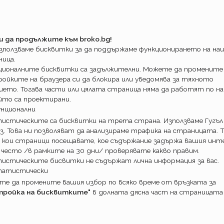
и да продължите към broko.bg!
използваме бисквитки за да поддържаме функционирането на н
ница.
ционалните бисквитки са задължителни. Можете да промените
ойките на браузера си да блокира или уведомява за тяхното
ието. Тогава части или цялата страница няма да работят по на
йто са проектирани.
унционални
а транслейтъра на гугъл за официални
истическите са бисквитки на трета страна. Използваме Гугъл
з. Това ни позволяват да анализираме трафика на страницата. Т
и, макар и да не е разписано още
 кои страници посещавате, кое съдържание задържа вашия инте
 често /в рамките на 30 дни/ проверявате какво правим.
истическите бисвитки не съдържат лична информация за вас.
татистически
е да промените вашия избор по всяко време от връзката за
тройка на бисквитките"
в долната дясна част на страницата