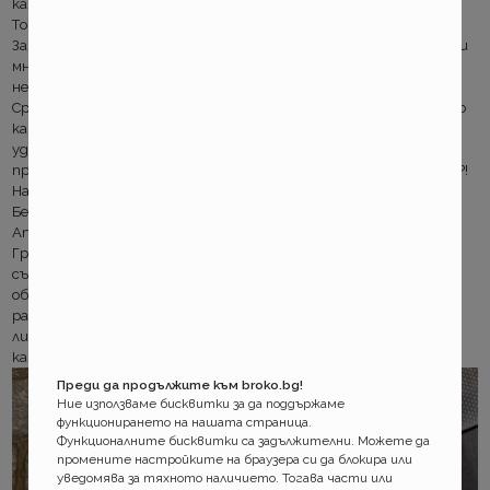
кажа аз…
Това момче от ДЗИ ме гъбарка май. А уж ми е градски. Не знае!
Затова така. Щракам панорамно пода с липсващото капаче при
много резолюция. Нишките на мокета се броят. Няма начин да
не види че бърка.
Сряда е. Зарината съм от мейли. 5 до 10 часа. Вече ми е все едно
как почват. Искат действия. Правя каквото мога, докато не
ударя на „дай рамата“! О, не и диагонали пак! Защо?!?! Не
приключихме ли въпроса с диагоналите още при завеждането?!
Нали видях ОК!
Без десктоп там вече не пипам. Поне се виждат грешките.
Атачвам, върти, timeout, пак timeout. Рифреша убива всичко.
Градският не вдига. Дали не иска да си говори в мен?! От
съпорта са любезни. Пак. Въпреки, че съм леко кофти за
общуване. Пращам мейл. До всички. Драма! Интерфейсът не
работи! Що не я заведох тая корсичка на истински
ликвидатор?! Градският звъни обратно. Пращам му
картинката с мокета. Връща ми я подписана. Дълбай тук!
Преди да продължите към broko.bg!
Ние използваме бисквитки за да поддържаме
функционирането на нашата страница.
Функционалните бисквитки са задължителни. Можете да
промените настройките на браузера си да блокира или
уведомява за тяхното наличието. Тогава части или