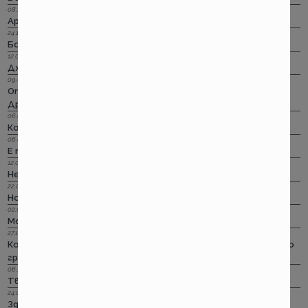
08.11.2023 г.
Армеец онлайн за щети по каско? Работи!
24.10.2023 г.
Бонус–малус : Прераждането!
12.09.2023 г.
Дженерали за пътуване в чужбина? Идеално!
09.09.2023 г.
Отпадали стикерите по гражданска отговорност?!
Дръндели! Само няма да ги лепим!
06.07.2023 г.
Корис за асистанс при пътуване в чужбина? Тц!
06.04.2023 г.
Е тъй кат стане…
12.03.2023 г.
Не си им важен!
22.02.2023 г.
Но пък лошото чувство остана... за едни 100 евро
02.01.2023 г.
Може ли и без стикер за ГО на предното стъкло?
27.10.2022 г.
Колко съществени са съществените обстоятелства по
гражданска отговорност?!
06.10.2022 г.
Твърде меки са, Сър!
24.08.2022 г.
Здравей, свят! Застрахователен