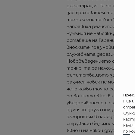
регистрация. Та понеже чес
застрахователите, за разли
технологиите /от 70-тe, ба
направиха регистри и налож
Румъния не навсякъде има Б
оставаше на Гаранционния 
вноските през новите полиц
служебната дерегистрация.
Нововъведението обаче не б
точно, та се наложи да изча
съпътстващото законодате
разумен човек не може да п
ясно какво точно се случва
Пред
по важното в какви срокове.
Ние 
уведомяването с писма. Осв
стра
аз лично друга полза не виж
Функ
алгоритъм в наредба и да не
настр
струващи безсмислици.
налич
Явно и на някой друг от Смо
по ко