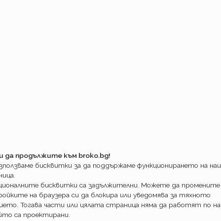
то остават без полица, щото
ка от визията на кодекса, познават
зите данни са горе долу от тогава/, си
иха драстични оскъпявания или просто в
Г полици, в много случай отговорността
фонд. И вместо да товарят фонда и събират
и, мъдро пипнаха кодекса в частта за
еше никак дообмислено, как да работи
ка известно време за да му пипнат и
лство. Остана си несъвършено. И сега
рочете нормативната уредба и да му стане
, ако остане без гражданска отговорност и
и да продължите към broko.bg!
 Да не говорим и за другата фрикция, като
използваме бисквитки за да поддържаме функционирането на н
ен да докарва постоянен приход на пощата,
ница.
дам. Но що им е да разпишат един ясен в
ционалните бисквитки са задължителни. Можете да промените
 се занимават и КАТ и ГФ със скъпо
ойките на браузера си да блокира или уведомява за тяхното
ието. Тогава части или цялата страница няма да работят по на
лян му е писнало, щото вчера група съдии,
йто са проектирани.