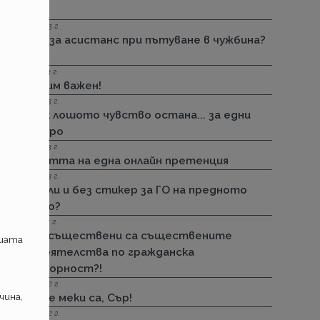
лепим!
06.07.2023 г.
Корис за асистанс при пътуване в чужбина?
Тц!
12.03.2023 г.
Не си им важен!
22.02.2023 г.
Но пък лошото чувство остана... за едни
100 евро
26.01.2023 г.
За честта на една онлайн претенция
02.01.2023 г.
Може ли и без стикер за ГО на предното
стъкло?
27.10.2022 г.
Колко съществени са съществените
ашата
обстоятелства по гражданска
отговорност?!
06.10.2022 г.
чина,
Твърде меки са, Сър!
24.08.2022 г.