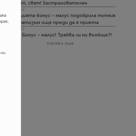
Здравей, свят! Застрахователен
04.01.2019 г.
ака
Иновацията бонус – малус подобрила пътния
рес,
травматизъм още преди да е приета
08.11.2018 г.
Малус! Бонус – малус! Трябва ли ни въобще?!
покажи още
 ни