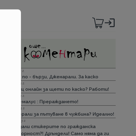
01.12.2023 г.
Бързи, по - бързи, Дженарали. За каско
08.11.2023 г.
Армеец онлайн за щети по каско? Работи!
24.10.2023 г.
Бонус–малус : Прераждането!
12.09.2023 г.
Дженерали за пътуване в чужбина? Идеално!
09.09.2023 г.
Отпадали стикерите по гражданска
отговорност?! Дръндели! Само няма да ги