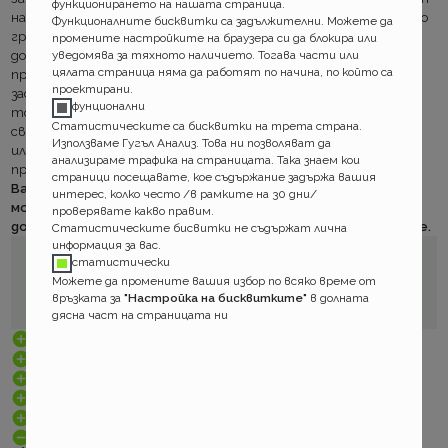
функционирането на нашата страница.
на превозното средство да информира писмено компанията по
Функционалните бисквитки са задължителни. Можете да
гражданска отговорност и да предоставя съответния
промените настройките на браузера си да блокира или
уведомява за тяхното наличието. Тогава части или
документ, удостоверяващ промяната в обстоятелствата
цялата страница няма да работят по начина, по който са
при които е сключена полицата. При отпадане на
проектирани.
застрахователен интерес (дерегистрация при брак или
фунционални
тотална щета) това е копие на част първа на
Статистическите са бисквитки на трета страна.
свидетелството за регистрация, маркирана като невалидна
Използваме Гугъл Анализ. Това ни позволяват да
или свидетелството за регистрация на новия собственик-
анализираме трафика на страницата. Така знаем кои
при продажба.
страници посещавате, кое съдържание задържа вашия
Вашият брокер
не може
да прекрати Вашата полица, но
интерес, колко често /в рамките на 30 дни/
може да ви съдейства с подготовката на необходи
проверявате какво правим.
документи и информация за процедурата по прекратяване.
Статистическите бисвитки не съдържат лична
информация за вас.
статистически
Можете да промените вашия избор по всяко време от
връзката за
"Настройка на бисквитките"
в долната
дясна част на страницата ни
правила
рискове
срокове
документи
проверки
промени