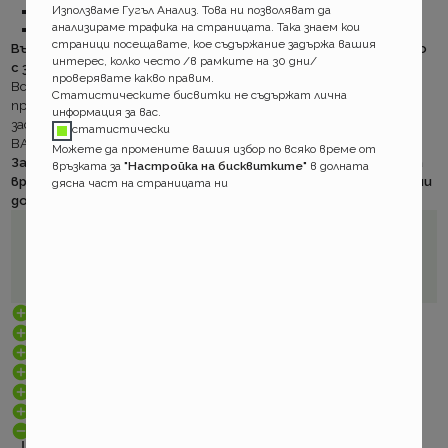
Използваме Гугъл Анализ. Това ни позволяват да
Банкова сметка
анализираме трафика на страницата. Така знаем кои
Други в зависимост от особеностите на увреждането.
страници посещавате, кое съдържание задържа вашия
Във всички случаи можете да предявите претенция и само
интерес, колко често /в рамките на 30 дни/
с заявление, попълнето на място.
проверявате какво правим.
Всеки един от необходимите документи може да бъде
Статистическите бисвитки не съдържат лична
предоставен по- късно. Това обаче удължава срока в който
информация за вас.
застрахователят следва да плати.
статистически
ВАЖНО!
Можете да промените вашия избор по всяко време от
Застрахователят няма да премине съм оценка на вашата
връзката за
"Настройка на бисквитките"
в долната
вреда/щета, докато не предоставите всички необходими
дясна част на страницата ни
документи.
правила
рискове
срокове
документи
проверки
промени
щети